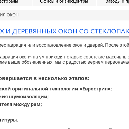
естораны
Офисы и бизнесцентры
Заводы и п
ЦИЯ ОКОН
Х И ДЕРЕВЯННЫХ ОКОН СО СТЕКЛОПА
реставрация или восстановление окон и дверей. После это
аврация окон» на ум приходят старые советские массивны
кроме выше обозначенных, мы с радостью вернем первонача
овершается в несколько этапов:
дской оригинальной технологии «Еврострип»;
ения шумоизоляции;
ителя между рам;
нитуры.