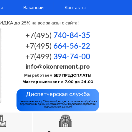
ы
Вакансии
Контакты
ДКА до 25% на все заказы с сайта!
+7(495)
740-84-35
+7(495)
664-56-22
+7(499)
394-74-00
info@okonremont.pro
Мы работаем
БЕЗ ПРЕДОПЛАТЫ
Мастер выезжает с 7.00 до 24.00
Диспетчерская служба
Нажимая на кнопку "Отправить", вы даете согласие на обработку
персональных данных и соглашаетесь с Политикой обработки
персональных данных!