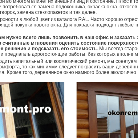
он во многом влияет их внешний вид и состояние. Плюс к т
потребоваться замена подоконника, окраска окна, откосов
ворок, замена стеклопакетов и так далее.
хности в любой цвет из каталога RAL. Часто хорошо отре
тоящей покупки нового окна. Для покраски подходят любые 
вам нужно всего лишь позвонить в наш офис и заказать
 считанные мгновения оценить состояние поверхносте
е решение и подсказать его стоимость.
Мы всегда стара
и предлагать дорогостоящие работы, без которых вполне м
водить капитальный или косметический ремонт, мы советуем
я комфорта, то как минимум следует покрасить ваши деревянн
. Кроме того, деревянное окно намного более экологично